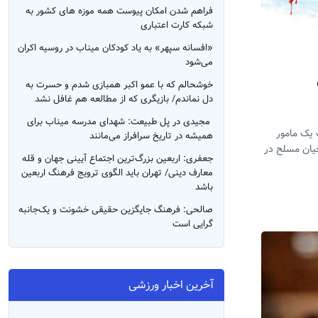
فراهم شدن امکان پیوست همه موزه های کشور به
شبکه کارت اعتباری
«افسانه سپهر» به یاد کودکان میناب در روسیه اکران
می‌شود
خوشحالم که با عمو اکبر همبازی شدم و حسرت به
دل نماندم/ بازیگری که از مطالعه هم غافل نشد
‌ مجیدی در پل طبیعت: شهدای مدرسه میناب برای
 یک مامور
همیشه در تاریخ سرافراز می‌مانند
چیان مسلح در
جعفری: اربعین بزرگ‌ترین اجتماع آیینی جهان و قله
معارف دینی/ تهران باید الگوی ترویج فرهنگ اربعین
باشد
صالحی: فرهنگ جایگزین حقیقی خشونت و یک‌جانبه
گرایی است
آخرین اخبار ورزشی