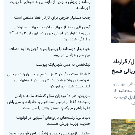
رسانه و ورزش بانوان؛ از بازنمایی حاشیه‌ای تا روایت
قهرمانانه
جذب دستیار خارجی برای تارتار فعلا منتفی است
آرمان الهی بعد از جهانی باکو، به جهانی اسلواکی
می‌رود/ عنوان‌دار ایرانی جهان که قهرمان ۲ رشته آزاد
و فرنگی شده بود
لغو دیدار دوستانه با پرسپولیس/ فجری‌ها به مصاف
تیم ملی جوانان می‌روند
/ قرارداد
نیک‌نفس به مس شهربابک پیوست
و ۵۰۰ میلیارد ریالی فسخ
۲ فینالیست دیگر در ۵ وزن دوم برای ایران؛ دمیرچلی
به رده‌بندی رفت/ شکست ۲ روس در نیمه‎‌نهایی و
تانی تهران و
فینالیست شدن پورتوریکو
انجام پیگیری‌های لازم، از اجرای یک قرارداد سه‌جانبه ۱۲
سوریان: هر ۱۰ نوجوان سال گذشته‌ ما به جوانان
قابل توجه به
رسیدند/ فقط از آرمین اسماعیلی، خانواده و مربی‌اش
شد.
عذرخواهی می‌کنم؛ مسئولیتش با من است
دنیامالی: رشته‌های بازی‌های آسیایی در اولویت
حمایت وزارت ورزش هستند
احتمال بازمهندسی چمن ورزشگاه پاس قوامین وجود