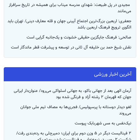
‌ مجیدی در پل طبیعت: شهدای مدرسه میناب برای همیشه در تاریخ سرافراز
می‌مانند
جعفری: اربعین بزرگ‌ترین اجتماع آیینی جهان و قله معارف دینی/ تهران باید
الگوی ترویج فرهنگ اربعین باشد
صالحی: فرهنگ جایگزین حقیقی خشونت و یک‌جانبه گرایی است
نقش شیخ حمد بن خلیفه آل ثانی در توسعه و پیشرفت قطر ماندگار است
آخرین اخبار ورزشی
آرمان الهی بعد از جهانی باکو، به جهانی اسلواکی می‌رود/ عنوان‌دار ایرانی
جهان که قهرمان ۲ رشته آزاد و فرنگی شده بود
لغو دیدار دوستانه با پرسپولیس/ فجری‌ها به مصاف تیم ملی جوانان
می‌روند
نیک‌نفس به مس شهربابک پیوست
۲ فینالیست دیگر در ۵ وزن دوم برای ایران؛ دمیرچلی به رده‌بندی رفت/
شکست ۲ روس در نیمه‎‌نهایی و فینالیست شدن پورتوریکو