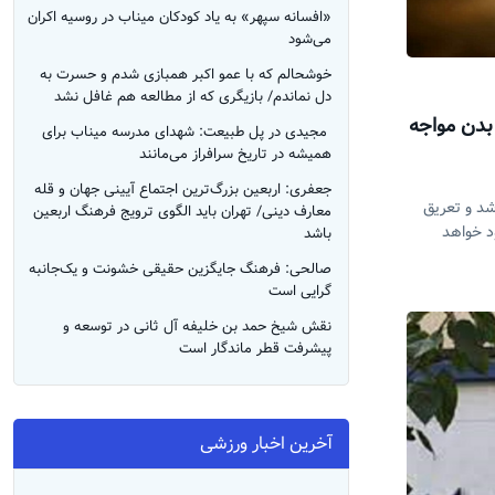
«افسانه سپهر» به یاد کودکان میناب در روسیه اکران
می‌شود
خوشحالم که با عمو اکبر همبازی شدم و حسرت به
دل نماندم/ بازیگری که از مطالعه هم غافل نشد
بدن مواجه
‌ مجیدی در پل طبیعت: شهدای مدرسه میناب برای
همیشه در تاریخ سرافراز می‌مانند
جعفری: اربعین بزرگ‌ترین اجتماع آیینی جهان و قله
د و تعریق
معارف دینی/ تهران باید الگوی ترویج فرهنگ اربعین
د خواهد
باشد
صالحی: فرهنگ جایگزین حقیقی خشونت و یک‌جانبه
گرایی است
نقش شیخ حمد بن خلیفه آل ثانی در توسعه و
پیشرفت قطر ماندگار است
آخرین اخبار ورزشی