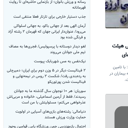
رسانه و ورزش بانوان؛ از بازنمایی حاشیه‌ای تا روایت
قهرمانانه
جذب دستیار خارجی برای تارتار فعلا منتفی است
آرمان الهی بعد از جهانی باکو، به جهانی اسلواکی
می‌رود/ عنوان‌دار ایرانی جهان که قهرمان ۲ رشته آزاد
و فرنگی شده بود
کی هیئت
لغو دیدار دوستانه با پرسپولیس/ فجری‌ها به مصاف
تیم ملی جوانان می‌روند
ای
نیک‌نفس به مس شهربابک پیوست
با تامین
۲ فینالیست دیگر در ۵ وزن دوم برای ایران؛ دمیرچلی
بیماران در
به رده‌بندی رفت/ شکست ۲ روس در نیمه‎‌نهایی و
.
فینالیست شدن پورتوریکو
سوریان: هر ۱۰ نوجوان سال گذشته‌ ما به جوانان
رسیدند/ فقط از آرمین اسماعیلی، خانواده و مربی‌اش
عذرخواهی می‌کنم؛ مسئولیتش با من است
دنیامالی: رشته‌های بازی‌های آسیایی در اولویت
حمایت وزارت ورزش هستند
احتمال بازمهندسی چمن ورزشگاه پاس قوامین وجود