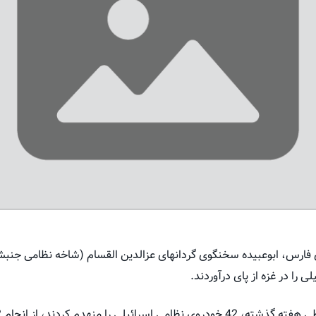
ری فارس، ابوعبیده سخنگوی گردانهای عزالدین القسام (شاخه نظامی جن