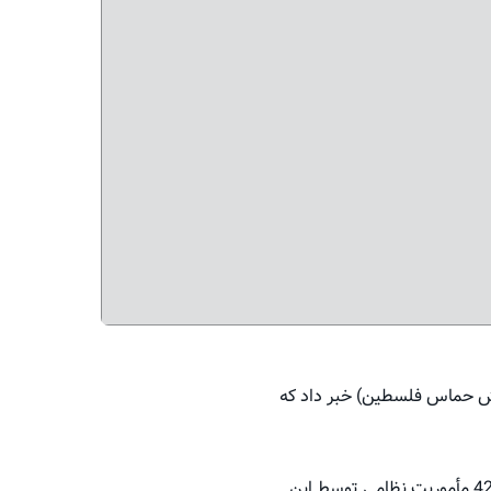
بش حماس فلسطین) خبر داد که
وی با بیان اینکه نیروهای القسام طی هفته گذشته، 42 خودروی نظامی اسرائیلی را منهدم کردند، از انجام 42 مأموریت نظامی توسط این