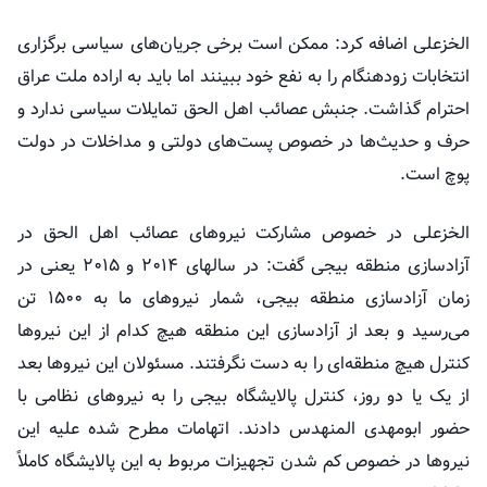
الخزعلی
اضافه کرد: ممکن است برخی جریان‌های سیاسی برگزاری
انتخابات زودهنگام را به نفع خود ببینند اما باید به اراده ملت عراق
احترام گذاشت. جنبش
عصائب
اهل الحق تمایلات سیاسی ندارد و
حرف و حدیث‌ها در خصوص پست‌های دولتی و مداخلات در دولت
پوچ است.
الخزعلی
در خصوص مشارکت نیروهای
عصائب
اهل الحق در
آزادسازی منطقه
بیجی
گفت: در
سالهای
۲۰۱۴ و ۲۰۱۵ یعنی در
زمان آزادسازی منطقه
بیجی
، شمار نیروهای ما به ۱۵۰۰ تن
می‌رسید و بعد از آزادسازی این منطقه هیچ کدام از این نیروها
کنترل هیچ منطقه‌ای را به دست نگرفتند. مسئولان این نیروها بعد
از یک یا دو روز، کنترل پالایشگاه
بیجی
را به نیروهای نظامی با
حضور ابومهدی
المنهدس
دادند. اتهامات مطرح شده علیه این
نیروها در خصوص کم شدن تجهیزات مربوط به این پالایشگاه کاملاً