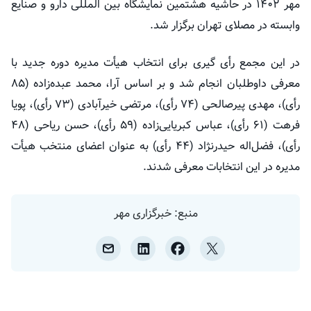
مهر ۱۴۰۲ در حاشیه هشتمین نمایشگاه بین المللی دارو و صنایع
وابسته در مصلای تهران برگزار شد.
در این مجمع رأی گیری برای انتخاب هیأت مدیره دوره جدید با
معرفی داوطلبان انجام شد و بر اساس آرا، محمد عبده‌زاده (۸۵
رأی)، مهدی پیرصالحی (۷۴ رأی)، مرتضی خیرآبادی (۷۳ رأی)، پویا
فرهت (۶۱ رأی)، عباس کبریایی‌زاده (۵۹ رأی)، حسن ریاحی (۴۸
رأی)، فضل‌اله حیدرنژاد (۴۴ رأی) به عنوان اعضای منتخب هیأت
مدیره در این انتخابات معرفی شدند.
منبع: خبرگزاری مهر