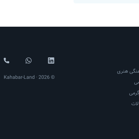
نگی هنری
© 2026 · Kahabar-Land
ی
رمی
لات