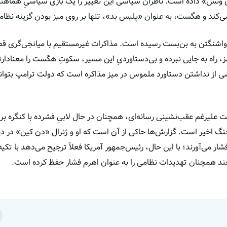
‌دی ونس» داده است. ناظران سیاسی این تغییر را یک بازی سیاسیِ هماه
‌کند و هگست، به عنوان «پلیس بد»، تنها بر روی میز بودنِ گزینه نظامی
واشنگتن به بن‌بست رسیده است. مذاکرات غیرمستقیم با میانجی‌گری قط
، راه به جایی نبرده و بی‌دستاوردیِ این مسیر، سکوتِ هگست را معنادار
از نداشتن دستاورد ملموس در میز مذاکره است که دولت ترامپ بتواند 
 علیرغم عقب‌نشینی رسانه‌ای، همچنان در حال لابیِ فشرده با کنگره بر
نگ اخیر است. گزارش‌ها حاکی از آن است که او و ژنرال «دن کین» در
ار می‌آورند؛ با این حال، رئیس‌جمهور آمریکا فعلاً ترجیح می‌دهد با تکی
د همچنان تهدیدات نظامی را به عنوان اهرم فشار حفظ کرده است.