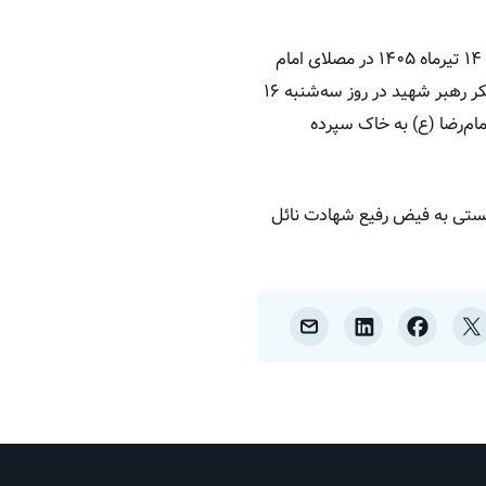
براساس برنامه ریزی‌های انجام شده، مراسم وداع با پیکر مطهر امام شهید امت روز‌های شنبه ۱۳ و یکشنبه ۱۴ تیرماه ۱۴۰۵ در مصلای امام
خمینی (ره) برگزار می‌شود و پیکر مطهر ایشان روز دوشنبه ۱۵ تیرماه ۱۴۰۵ در پایتخت تشییع خواهد شد، پیکر رهبر شهید در روز سه‌شنبه ۱۶
یع و در حرم ملکوتی امام‌رضا (ع) به خاک سپرده
من آمریکایی - صهیونیستی به فیض رفیع شهادت نائل