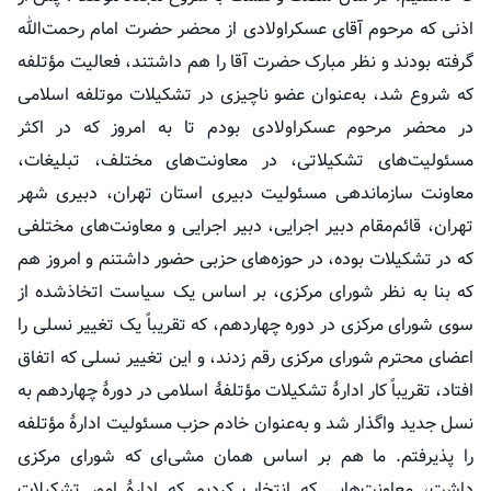
اذنی
که مرحوم آقای
عسکراولادی
از محضر حضرت امام رحمت‌الله
گرفته بودند و نظر مبارک حضرت آقا را هم داشتند، فعالیت
مؤتلفه
که شروع شد، به‌عنوان عضو ناچیزی در تشکیلات موتلفه اسلامی
در محضر مرحوم
عسکراولادی
بودم تا به امروز که در اکثر
مسئولیت‌های تشکیلاتی، در معاونت‌های مختلف، تبلیغات،
معاونت سازماندهی مسئولیت دبیری استان تهران، دبیری شهر
تهران، قائم‌مقام دبیر اجرایی، دبیر اجرایی و معاونت‌های مختلفی
که در تشکیلات بوده، در حوزه‌های حزبی حضور داشتنم و امروز هم
که بنا به نظر شورای مرکزی، بر اساس یک سیاست اتخاذشده از
سوی شورای مرکزی در دوره چهاردهم، که تقریباً یک تغییر نسلی را
اعضای محترم شورای مرکزی رقم زدند، و این تغییر نسلی که اتفاق
افتاد، تقریباً کار ادارهٔ تشکیلات
مؤتلفهٔ
اسلامی در دورهٔ چهاردهم به
نسل جدید واگذار شد و به‌عنوان خادم حزب مسئولیت ادارهٔ
مؤتلفه
را پذیرفتم. ما هم بر اساس همان مشی‌ای که شورای مرکزی
داشت، معاونت‌هایی که انتخاب کردیم که ادارهٔ امور تشکیلات