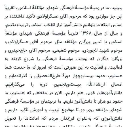
ببینید، ما در زمینهٔ مؤسسهٔ فرهنگی شهدای
مؤتلفهٔ
اسلامی، تقریباً
این جز مواردی بود که مرحوم آقای عسگراولادی تأکید داشتند؛ بر
اساس اینکه ما بتوانیم دانش‌آموز تراز انقلاب اسلامی تربیت بکنیم.
و سال از سال ۱۳۶۸ تقریباً مؤسسهٔ فرهنگی شهدای
مؤتلفهٔ
اسلامی با تدبیر بزرگان
مؤتلفه
مثل مرحوم آقای عسگراولادی،
مرحوم شهید لاجوردی، مرحوم شفیعی، مرحوم آقای حاج‌حیدری و
بزرگان دیگری که بودند، مؤسسهٔ فرهنگی را شروع کردند به
فعالیت. و فعالیت به این صورتی است که امروز که ما خدمت شما
هستیم، حدود بیست‌وچهار دورهٔ فارغ‌التحصیلی را گذرانده‌ایم و
امسال ان‌شاءالله
بیست‌وپنجمین
دوره را می‌گذرانیم.
دانش‌آموزهای خوبی هم داریم. الان در مقطعی که هستیم، ما
حدود دو هزار تا دانش‌آموز داریم. ما تربیتمان در مؤسسهٔ فرهنگی
شهدای
مؤتلفه
روی دو تا موضوع تربیت و آموزش تأکید داریم و
دانش‌آموزی که به‌عنوان فرزندان مردم که امانت‌ها را تحویل
مؤسسهٔ فرهنگی شهدای
مؤتلفه
می‌دهند—چه دخترخانم‌ها، چه