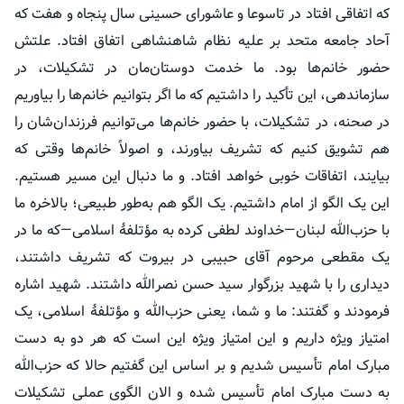
که اتفاقی افتاد در تاسوعا و عاشورای حسینی سال پنجاه و هفت که
آحاد جامعه متحد بر علیه نظام شاهنشاهی اتفاق افتاد. علتش
حضور خانم‌ها بود. ما خدمت دوستان‌مان در تشکیلات، در
سازماندهی، این تأکید را داشتیم که ما اگر بتوانیم خانم‌ها را بیاوریم
در صحنه، در تشکیلات، با حضور خانم‌ها می‌توانیم فرزندان‌شان را
هم تشویق کنیم که تشریف بیاورند، و اصولاً خانم‌ها وقتی که
بیایند، اتفاقات خوبی خواهد افتاد. و ما دنبال این مسیر هستیم.
این یک الگو از امام داشتیم. یک الگو هم به‌طور طبیعی؛ بالاخره ما
با حزب‌الله
لبنان—خداوند
لطفی کرده به
مؤتلفهٔ
اسلامی—که
ما در
یک مقطعی مرحوم آقای حبیبی در بیروت که تشریف داشتند،
دیداری را با شهید بزرگوار سید حسن نصرالله داشتند. شهید اشاره
فرمودند و گفتند: ما و شما، یعنی حزب‌الله و
مؤتلفهٔ
اسلامی، یک
امتیاز ویژه داریم و این امتیاز ویژه این است که هر دو به دست
مبارک امام تأسیس شدیم و بر اساس این گفتیم حالا که حزب‌الله
به دست مبارک امام تأسیس شده و الان الگوی عملی تشکیلات