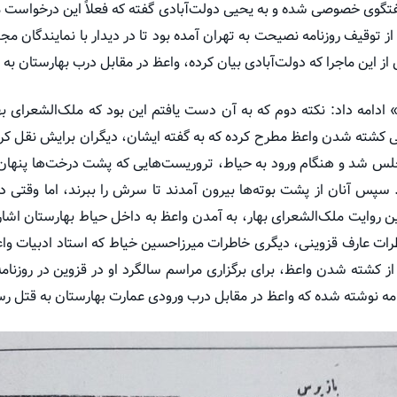
وی خصوصی شده و به یحیی دولت‌آبادی گفته که فعلاً این درخواست موقع
ز توقیف روزنامه نصیحت به تهران آمده بود تا در دیدار با نمایندگان مج
 از این ماجرا که دولت‌آبادی بیان کرده، واعظ در مقابل درب بهارستان به
 ادامه داد: نکته دوم که به آن دست یافتم این بود که ملک‌الشعرای ب
 کشته شدن واعظ مطرح کرده که به گفته ایشان، دیگران برایش نقل کرده‌
مجلس شد و هنگام ورود به حیاط، تروریست‌هایی که پشت درخت‌ها پنهان
. سپس آنان از پشت بوته‌ها بیرون آمدند تا سرش را ببرند، اما وقتی دی
ین روایت ملک‌الشعرای بهار، به آمدن واعظ به داخل حیاط بهارستان اشاره
ات عارف قزوینی، دیگری خاطرات میرزاحسین خیاط که استاد ادبیات واعظ
ه نوشته شده که واعظ در مقابل درب ورودی عمارت بهارستان به قتل ر