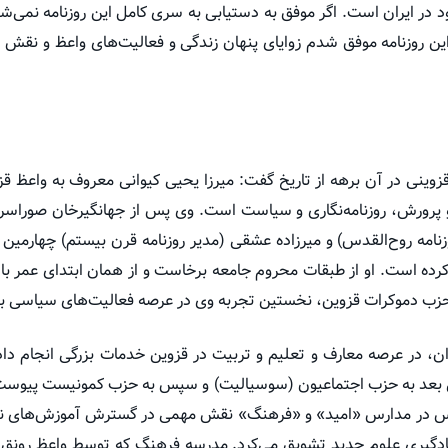
جود در ایران است. اگر موفق به دستیابی به سری کامل این روزنامه نمی‌
ین روزنامه موفق شدم زوایای پنهان زندگی و فعالیت‌های واعظ و نقش 
نی در آن برهه از تاریخ گفت: میرزا یحیی کیوانی معروف به واعظ قزو
رورش، روزنامه‌نگاری و سیاست است. وی پس از جهانگیرخان صوراسرافی
نامه روح‌القدس) و میرزاده عشقی (مدیر روزنامه قرن بیستم) چهارمین ر
 کرده است. او از طبقات محروم جامعه برخاست و از همان ابتدای عمر با 
زب دموکرات قزوین، نخستین تجربه وی در عرصه فعالیت‌های سیاسی بو
ان، در عرصه معارف و تعلیم و تربیت در قزوین خدمات بزرگی انجام داد.
بعد به حزب اجتماعیون (سوسیالیت) و سپس به حزب کمونیست پیوست، 
یس در مدارس «امید» و «فرهنگ» نقش مهمی در گسترش آموزش‌های نوین 
یادگیری علوم جدید تشویق می‌کرد. مدرسه فرهنگ که توسط واعظ رونق 