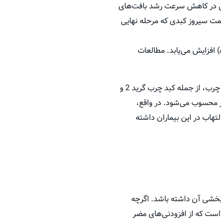
همی در کاهش سرعت رشد بافت‌های
سمت سیروز کبدی که مرحله نهایی
: در افراد مبتلا به کبد چرب، معمولاً سطوح آنزیم‌های کبدی (مانند ALT و AST) افزایش می‌یابد. مطالعات
این مزایای شگفت‌انگیز تنها محدود به پیشگیری نیستند؛ بلکه برای کسانی که با درجات مختلف بیماری کبد چرب، از جمله کبد چرب گرید 2 و
یتی و کمکی مؤثر محسوب می‌شود. در واقع،
تهاب در این بیماران داشته
ربخشی آن داشته باشد. اگرچه
 است که از افزودنی‌های مضر