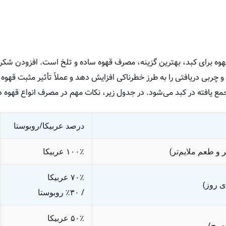
 قهوه برای کبد، بهترین گزینه، مصرف قهوه ساده و تلخ است. افزودن شک
و چربی دریافتی را به طرز خطرناکی افزایش دهد و عملاً تأثیر مثبت قهوه 
مع یافته در کبد می‌شود. در جدول زیر، نکات مهم در مصرف انواع قهوه
درصد عربیکا/روبوستا
 و طعم ملایم‌تر)
٪
۱۰۰
عربیکا
٪
۷۰
عربیکا
ی روز)
/
۳۰
٪
روبوستا
٪
۵۰
عربیکا
 صبح)