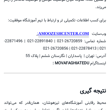
می‌زند.
برای کسب اطلاعات تکمیلی تر و ارتباط با تیم آموزشگاه موفقیت:
وب‌سایت
:
AMOOZESHCENTER.COM
شماره تماس: 26720859-021 | 22891840-021 | 22871496-
021 | 22878413-021 | 26720856-021
آدرس: تهران | پاسداران | نگارستان ششم | پلاک 55
اینستاگرام
MOVAFAGHIATEDU :
نتیجه گیری
محیط رقابتی آموزشگاه‌های تیزهوشان، همان‌قدر که می‌تواند