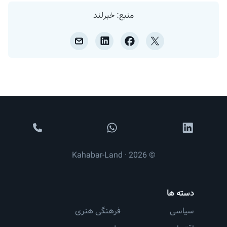
منبع: خبرلند
© 2026 · Kahabar-Land
دسته ها
سیاسی
فرهنگی هنری