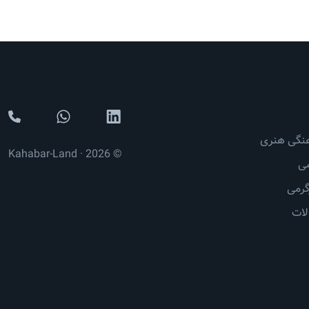
نگی هنری
© 2026 · Kahabar-Land
ی
رمی
لات