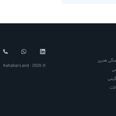
نگی هنری
© 2026 · Kahabar-Land
ی
رمی
لات