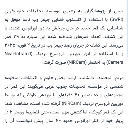
تیمی از پژوهشگران به رهبری موسسه تحقیقات جنوب‌غربی
(SwRI) با استفاده از تلسکوپ فضایی جیمز وب ناسا موفق به
شناسایی یک قمر جدید در حال چرخش به دور اورانوس شدند. با
این کشف، تعداد قمر‌های شناخته شده این سیاره به ۲۹ قمر
می‌رسد. این کشف در جریان رصد جیمز وب در تاریخ ۲ فوریه ۲۰۲۵
و با استفاده از ابزار دوربین فروسرخ نزدیک (Near-Infrared
Camera) به اختصار (NIRCam) صورت گرفت.
مریم المعتمد، دانشمند ارشد بخش علوم و اکتشافات منظومه
شمسی در مؤسسه تحقیقات جنوب غربی می‌گوید: این قمر در
مجموعه‌ای از ده تصویر ۴۰ دقیقه‌ای با نوردهی طولانی که توسط
دوربین فروسرخ نزدیک (NIRCam) گرفته شده است، مشاهده شد.
این یک قمر کوچک، اما کشفی مهم است، حتی فضاپیما وویجر ۲ در
پرواز خود از کنار اورانوس حدود ۴۰ سال پیش نتوانست آن را